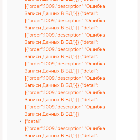
[{“order”:1009,”description”:”Ошибка
Записи Данных В БД”}]} {“detail”:
[{“order”:1009,”description”:”Ошибка
Записи Данных В БД”}]} {“detail”:
[{“order”:1009,”description”:”Ошибка
Записи Данных В БД”}]} {“detail”:
[{“order”:1009,”description”:”Ошибка
Записи Данных В БД”}]} {“detail”:
[{“order”:1009,”description”:”Ошибка
Записи Данных В БД”}]} {“detail”:
[{“order”:1009,”description”:”Ошибка
Записи Данных В БД”}]} {“detail”:
[{“order”:1009,”description”:”Ошибка
Записи Данных В БД”}]} {“detail”:
[{“order”:1009,”description”:”Ошибка
Записи Данных В БД”}]}
{“detail”:
[{“order”:1009,”description”:”Ошибка
Записи Данных В БД”}]} {“detail”: