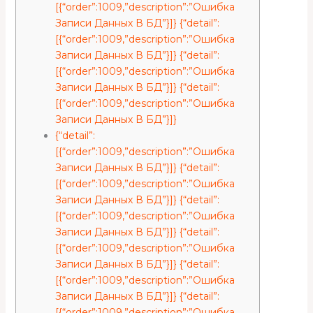
[{“order”:1009,”description”:”Ошибка
Записи Данных В БД”}]} {“detail”:
[{“order”:1009,”description”:”Ошибка
Записи Данных В БД”}]} {“detail”:
[{“order”:1009,”description”:”Ошибка
Записи Данных В БД”}]} {“detail”:
[{“order”:1009,”description”:”Ошибка
Записи Данных В БД”}]}
{“detail”:
[{“order”:1009,”description”:”Ошибка
Записи Данных В БД”}]} {“detail”:
[{“order”:1009,”description”:”Ошибка
Записи Данных В БД”}]} {“detail”:
[{“order”:1009,”description”:”Ошибка
Записи Данных В БД”}]} {“detail”:
[{“order”:1009,”description”:”Ошибка
Записи Данных В БД”}]} {“detail”:
[{“order”:1009,”description”:”Ошибка
Записи Данных В БД”}]} {“detail”:
[{“order”:1009,”description”:”Ошибка