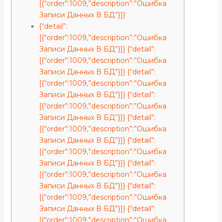
[{“order”:1009,”description”:”Ошибка
Записи Данных В БД”}]}
{“detail”:
[{“order”:1009,”description”:”Ошибка
Записи Данных В БД”}]} {“detail”:
[{“order”:1009,”description”:”Ошибка
Записи Данных В БД”}]} {“detail”:
[{“order”:1009,”description”:”Ошибка
Записи Данных В БД”}]} {“detail”:
[{“order”:1009,”description”:”Ошибка
Записи Данных В БД”}]} {“detail”:
[{“order”:1009,”description”:”Ошибка
Записи Данных В БД”}]} {“detail”:
[{“order”:1009,”description”:”Ошибка
Записи Данных В БД”}]} {“detail”:
[{“order”:1009,”description”:”Ошибка
Записи Данных В БД”}]} {“detail”:
[{“order”:1009,”description”:”Ошибка
Записи Данных В БД”}]} {“detail”:
[{“order”:1009,”description”:”Ошибка