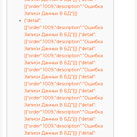
[{“order”:1009,”description”:”Ошибка
Записи Данных В БД”}]}
{“detail”:
[{“order”:1009,”description”:”Ошибка
Записи Данных В БД”}]} {“detail”:
[{“order”:1009,”description”:”Ошибка
Записи Данных В БД”}]} {“detail”:
[{“order”:1009,”description”:”Ошибка
Записи Данных В БД”}]} {“detail”:
[{“order”:1009,”description”:”Ошибка
Записи Данных В БД”}]} {“detail”:
[{“order”:1009,”description”:”Ошибка
Записи Данных В БД”}]} {“detail”:
[{“order”:1009,”description”:”Ошибка
Записи Данных В БД”}]} {“detail”:
[{“order”:1009,”description”:”Ошибка
Записи Данных В БД”}]} {“detail”:
[{“order”:1009,”description”:”Ошибка
Записи Данных В БД”}]} {“detail”: