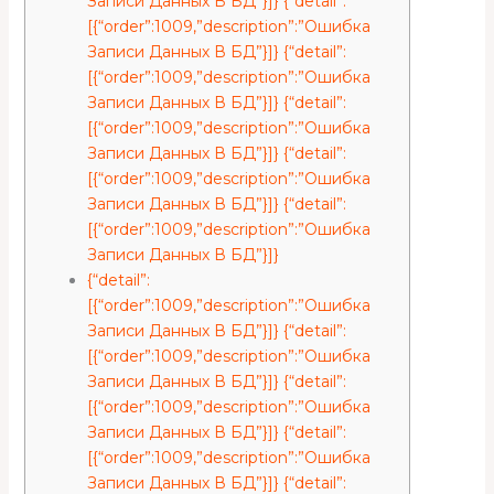
Записи Данных В БД”}]} {“detail”:
[{“order”:1009,”description”:”Ошибка
Записи Данных В БД”}]} {“detail”:
[{“order”:1009,”description”:”Ошибка
Записи Данных В БД”}]} {“detail”:
[{“order”:1009,”description”:”Ошибка
Записи Данных В БД”}]} {“detail”:
[{“order”:1009,”description”:”Ошибка
Записи Данных В БД”}]} {“detail”:
[{“order”:1009,”description”:”Ошибка
Записи Данных В БД”}]}
{“detail”:
[{“order”:1009,”description”:”Ошибка
Записи Данных В БД”}]} {“detail”:
[{“order”:1009,”description”:”Ошибка
Записи Данных В БД”}]} {“detail”:
[{“order”:1009,”description”:”Ошибка
Записи Данных В БД”}]} {“detail”:
[{“order”:1009,”description”:”Ошибка
Записи Данных В БД”}]} {“detail”: