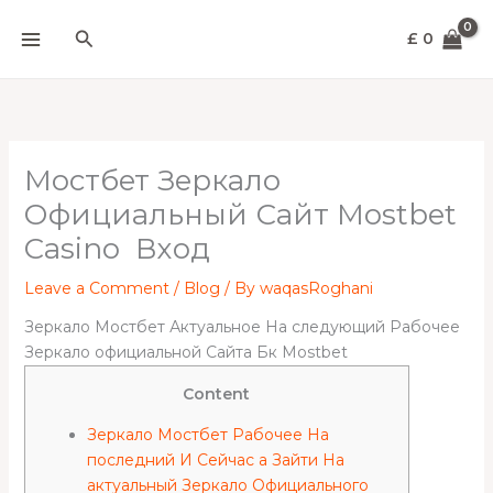
Skip
Search
to
£
0
content
Мостбет Зеркало
Официальный Сайт Mostbet
Casino ️ Вход
Leave a Comment
/
Blog
/ By
waqasRoghani
Зеркало Мостбет Актуальное На следующий Рабочее
Зеркало официальной Сайта Бк Mostbet
Content
Зеркало Мостбет Рабочее На
последний И Сейчас а Зайти На
актуальный Зеркало Официального