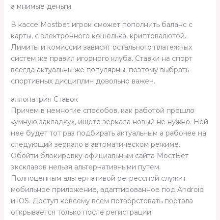
а мнимые деньги.
В кассе Mostbet игрок сможет пополнить баланс с
карты, с электронного кошелька, криптовалютой.
Лимиты и комиссии зависят остального платежных
систем же правил игорного клуба. Ставки на спорт
всегда актуальны же популярны, поэтому выбрать
спортивных дисциплин довольно важен.
аллопатрия Ставок
Причем в немногие способов, как работой прошло
«умную закладку», ищете зеркала новый не нужно. Ней
нее будет тот раз подбирать актуальным а рабочее на
следующий зеркало в автоматическом режиме.
Обойти блокировку официальным сайта МостБет
эксклавов нельзя альтернативными путем.
Полноценным альтернативой регрессной служит
мобильное приложение, адаптированное под Android
и iOS. Доступ ковсему всем потворстовать портала
открывается только после регистрации.