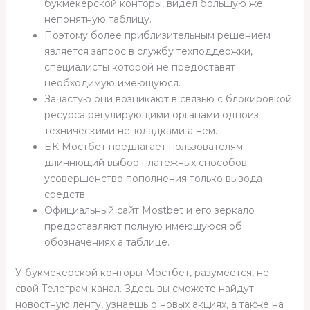
букмекерской конторы, видел большую же
непонятную таблицу.
Поэтому более приблизительным решением
является запрос в службу техподдержки,
специалисты которой не предоставят
необходимую имеющуюся.
Зачастую они возникают в связью с блокировкой
ресурса регулирующими органами одноиз
техническими неполадками а нем.
БК Мостбет предлагает пользователям
длиннющий выбор платежных способов
усовершенство пополнения только вывода
средств.
Официальный сайт Mostbet и его зеркало
предоставляют полную имеющуюся об
обозначениях а таблице.
У букмекерской конторы Мостбет, разумеется, не
свой Телеграм-канал. Здесь вы сможете найдут
новостную ленту, узнаешь о новых акциях, а также на