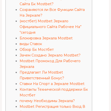
Сайта Бк Mostbet?
Сохраняются ли Все Функции Сайта
На Зеркале?
(мостбет) Mostbet Зеркало
Официального Сайта Рабочее На”
“сегодня
Блокировка Зеркала Mostbet
виды Ставок
Обзор Бк Мостбет
Зачем Создано Зеркало Mostbet?
Mostbet Промокод Для Рабочего
Зеркала
Предлагает Ли Mostbet
Приветственный Бонус?
Ставки На Спорт а Зеркале Mostbet
Контакты Технической поддержки Бк
Мостбет
почему Необходимы Зеркала?
Mostbet Регистрация только Вход В