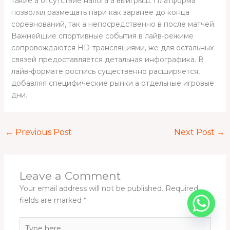
такие а отсутствие налога а выигрыш. Платформа
позволял размещать пари как заранее до конца
соревнований, так а непосредственно в после матчей.
Важнейшие спортивные события в лайв-режиме
сопровождаются HD-трансляциями, же для остальных
связей предоставляется детальная инфографика. В
лайв-формате роспись существенно расширяется,
добавляя специфические рынки а отдельные игровые
дни.
←
Previous Post
Next Post
→
Leave a Comment
Your email address will not be published.
Required
fields are marked
*
Type