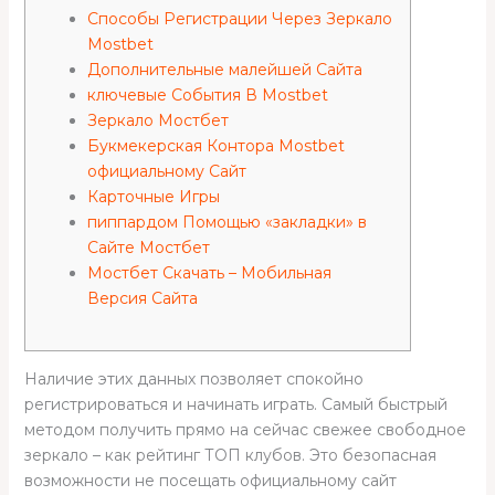
Способы Регистрации Через Зеркало
Mostbet
Дополнительные малейшей Сайта
ключевые События В Mostbet
Зеркало Мостбет
Букмекерская Контора Mostbet
официальному Сайт
Карточные Игры
пиппардом Помощью «закладки» в
Сайте Мостбет
Мостбет Скачать – Мобильная
Версия Сайта
Наличие этих данных позволяет спокойно
регистрироваться и начинать играть. Самый быстрый
методом получить прямо на сейчас свежее свободное
зеркало – как рейтинг ТОП клубов. Это безопасная
возможности не посещать официальному сайт