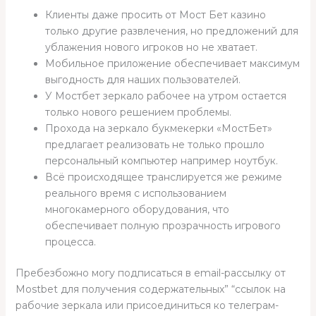
Клиенты даже просить от Мост Бет казино
только другие развлечения, но предложений для
ублажения нового игроков но не хватает.
Мобильное приложение обеспечивает максимум
выгодность для наших пользователей.
У Мостбет зеркало рабочее на утром остается
только нового решением проблемы.
Прохода на зеркало букмекерки «МостБет»
предлагает реализовать не только прошло
персональный компьютер например ноутбук.
Всё происходящее транслируется же режиме
реального время с использованием
многокамерного оборудования, что
обеспечивает полную прозрачность игрового
процесса.
Пребезбожно могу подписаться в email-рассылку от
Mostbet для получения содержательных” “ссылок на
рабочие зеркала или присоединиться ко телеграм-