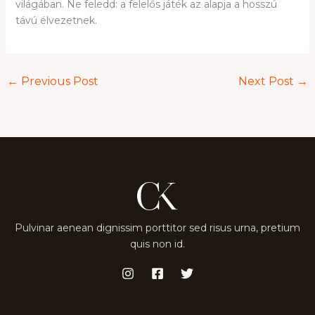
világában. Ne feledd: a felelős játék az alapja a hosszú
távú élvezetnek.
←
Previous Post
Next Post
→
Pulvinar aenean dignissim porttitor sed risus urna, pretium
quis non id.