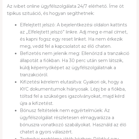
Az ivibet online ügyfélszolgálata 24/7 elérhető. Íme öt
tipikus szituáció, és hogyan segíthetnek:
Elfelejtett jelszó: A bejelentkezési oldalon kattints
az „Elfelejtett jelszó” linkre. Adj meg e-mail címet,
és kapni fogsz egy reset linket. Ha nem érkezik
meg, vedd fel a kapcsolatot az élő chaten.
Befizetés nem jelenik meg: Ellenőrizd a tranzakció
állapotát a fiókban. Ha 30 perc után sem látszik,
küldj képernyőképet az ügyfélszolgálatnak a
tranzakcióról.
Kifizetési kérelem elutasítva: Gyakori ok, hogy a
KYC dokumentumok hiányosak. Lépj be a fiókba,
töltsd fel a szükséges igazolványokat, majd kérd
újra a kifizetést.
Bónusz feltételek nem egyértelműek: Az
ügyfélszolgálat részletesen elmagyarázza a
bónuszra vonatkozó szabályokat. Használd az élő
chatet a gyors válaszért.
Technikai probléma játék közben: Például egy