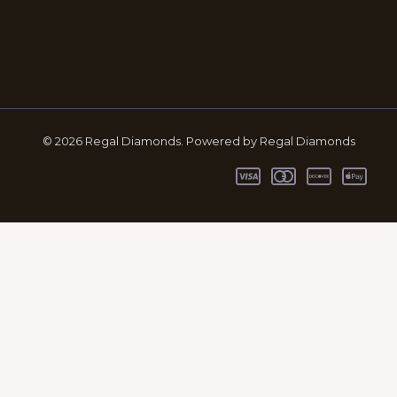
© 2026 Regal Diamonds. Powered by Regal Diamonds