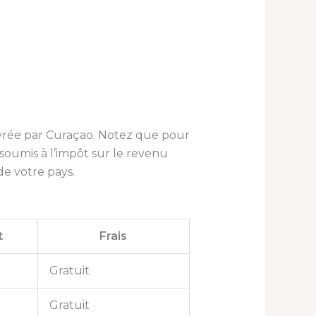
livrée par Curaçao. Notez que pour
soumis à l’impôt sur le revenu
de votre pays.
t
Frais
Gratuit
Gratuit