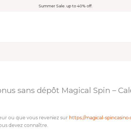
Summer Sale. up to 40% off.
nus sans dépôt Magical Spin – Calc
eur ou que vous reveniez sur
https://magical-spincasino
vous devez connaître.