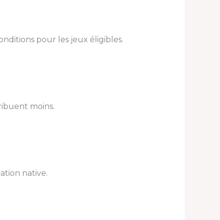
nditions pour les jeux éligibles.
ribuent moins.
ation native.