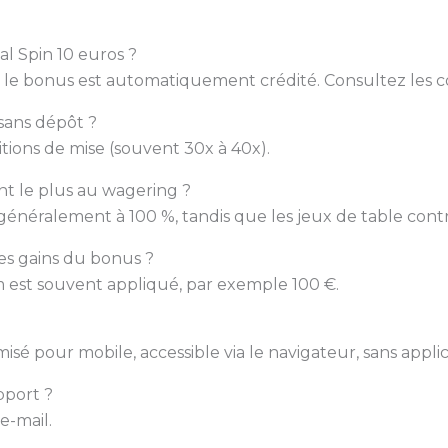
l Spin 10 euros ?
 et le bonus est automatiquement crédité. Consultez les co
 sans dépôt ?
itions de mise (souvent 30x à 40x).
nt le plus au wagering ?
généralement à 100 %, tandis que les jeux de table cont
 les gains du bonus ?
 est souvent appliqué, par exemple 100 €.
isé pour mobile, accessible via le navigateur, sans applic
pport ?
e-mail.