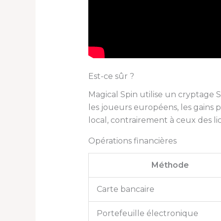
Est-ce sûr ?
Magical Spin utilise un cryptage 
les joueurs européens, les gains 
local, contrairement à ceux des li
Opérations financières
Méthode
Carte bancaire
Portefeuille électronique