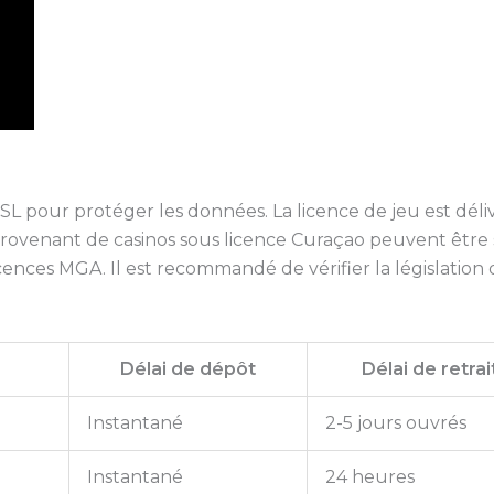
SSL pour protéger les données. La licence de jeu est dé
provenant de casinos sous licence Curaçao peuvent être 
cences MGA. Il est recommandé de vérifier la législation 
Délai de dépôt
Délai de retrai
Instantané
2-5 jours ouvrés
Instantané
24 heures