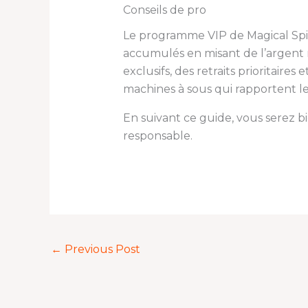
Conseils de pro
Le programme VIP de Magical Spin
accumulés en misant de l’argent 
exclusifs, des retraits prioritair
machines à sous qui rapportent le
En suivant ce guide, vous serez b
responsable.
←
Previous Post