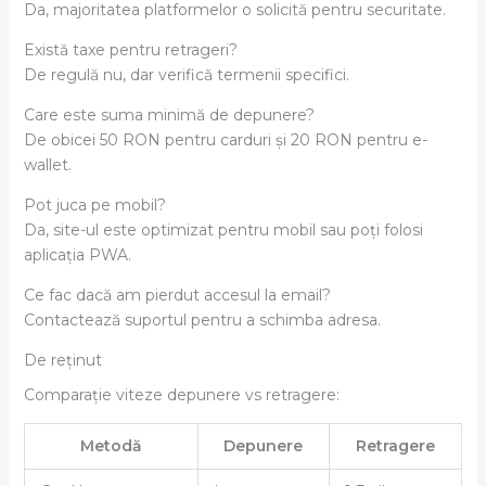
Da, majoritatea platformelor o solicită pentru securitate.
Există taxe pentru retrageri?
De regulă nu, dar verifică termenii specifici.
Care este suma minimă de depunere?
De obicei 50 RON pentru carduri și 20 RON pentru e-
wallet.
Pot juca pe mobil?
Da, site-ul este optimizat pentru mobil sau poți folosi
aplicația PWA.
Ce fac dacă am pierdut accesul la email?
Contactează suportul pentru a schimba adresa.
De reținut
Comparație viteze depunere vs retragere:
Metodă
Depunere
Retragere