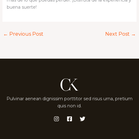
más de lo que puedas perder. ¡Disfruta de la experiencia y
buena suerte!
←
Previous Post
Next Post
→
Pulvinar aenean dignissim porttitor sed risus urna, pretium
quis non id.