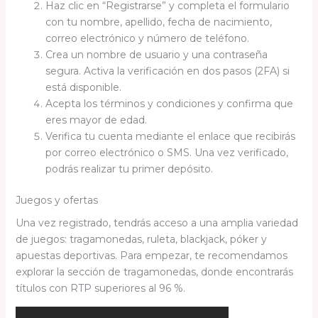
Haz clic en “Registrarse” y completa el formulario
con tu nombre, apellido, fecha de nacimiento,
correo electrónico y número de teléfono.
Crea un nombre de usuario y una contraseña
segura. Activa la verificación en dos pasos (2FA) si
está disponible.
Acepta los términos y condiciones y confirma que
eres mayor de edad.
Verifica tu cuenta mediante el enlace que recibirás
por correo electrónico o SMS. Una vez verificado,
podrás realizar tu primer depósito.
Juegos y ofertas
Una vez registrado, tendrás acceso a una amplia variedad
de juegos: tragamonedas, ruleta, blackjack, póker y
apuestas deportivas. Para empezar, te recomendamos
explorar la sección de tragamonedas, donde encontrarás
títulos con RTP superiores al 96 %.