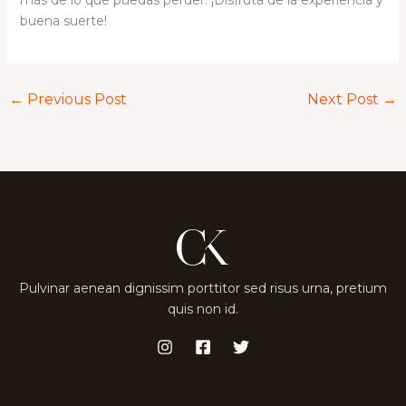
más de lo que puedas perder. ¡Disfruta de la experiencia y
buena suerte!
←
Previous Post
Next Post
→
Pulvinar aenean dignissim porttitor sed risus urna, pretium
quis non id.